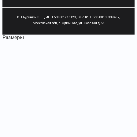
ИП Буренин В.Г. , ИНН 503601216123, ОГРНИП 322508100339437,
Московская обл, г. Одинцово, ул. Полевая д.53
Размеры