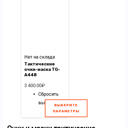
вариаций.
Опции
можно
выбрать
на
странице
Нет на складе
товара.
Тактические
очки-маска TG-
A448
3 400.00
₽
Сбросить
выбор
ВЫБЕРИТЕ
ПАРАМЕТРЫ