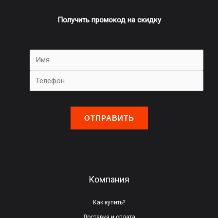
Получить промокод на скидку
О
с
т
а
в
ь
Компания
т
е
Как купить?
э
Доставка и оплата