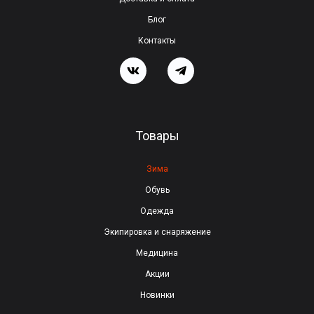
т
Блог
о
Контакты
п
о
л
е
Товары
п
у
Зима
с
Обувь
т
Одежда
ы
Экипировка и снаряжение
м
Медицина
.
Акции
Новинки