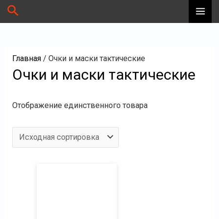
Перейти
П
Поиск
MA
к
о
ME
содержимому
и
с
Главная
/ Очки и маски тактические
к
Очки и маски тактические
Отображение единственного товара
Этот
товар
имеет
несколько