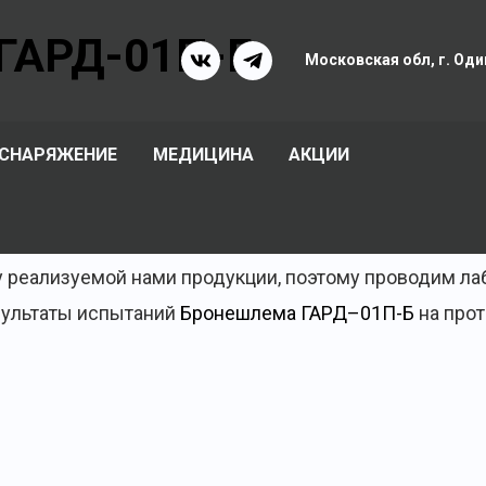
ГАРД-01П-Б
Московская обл, г. Оди
 СНАРЯЖЕНИЕ
МЕДИЦИНА
АКЦИИ
у реализуемой нами продукции, поэтому проводим л
зультаты испытаний
Бронешлема ГАРД–01П-Б
на прот