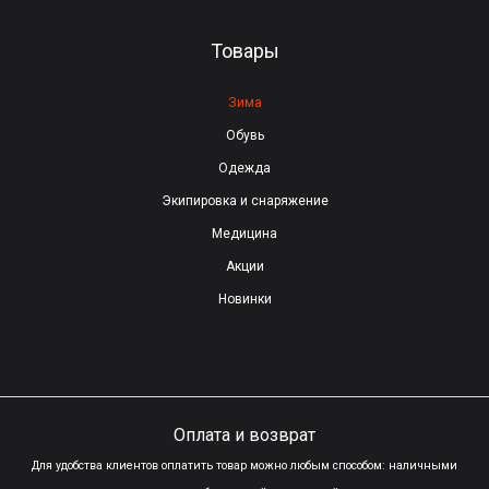
е
Товары
п
у
Зима
с
Обувь
т
Одежда
ы
Экипировка и снаряжение
м
Медицина
.
Акции
Новинки
Оплата и возврат
Для удобства клиентов оплатить товар можно любым способом: наличными