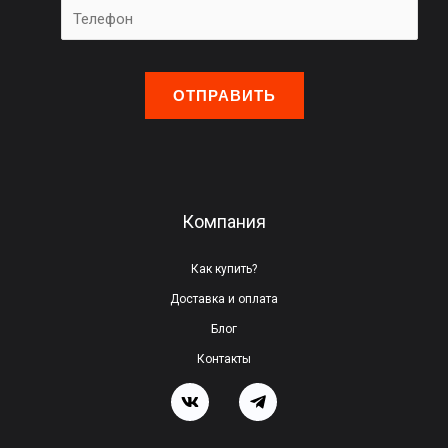
О
с
т
а
в
ь
Компания
т
е
Как купить?
э
Доставка и оплата
т
Блог
о
Контакты
п
о
л