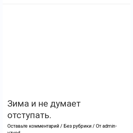
Зима
и
не
думает
отступать.
Зима и не думает
отступать.
Оставьте комментарий
/
Без рубрики
/ От
admin-
vzvod