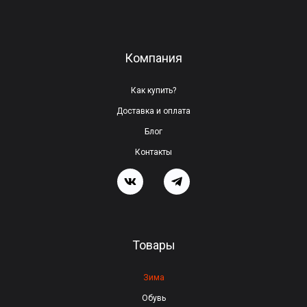
а
в
ь
Компания
т
е
Как купить?
э
Доставка и оплата
т
Блог
о
Контакты
п
о
л
е
Товары
п
у
Зима
с
Обувь