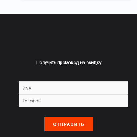
Получить промокод на скидку
О
с
т