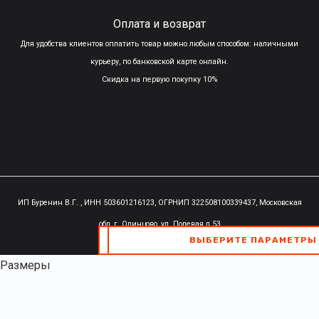
Оплата и возврат
Для удобства клиентов оплатить товар можно любым способом: наличными
курьеру, по банковской карте онлайн.
Скидка на первую покупку 10%
ИП Буренин В.Г. , ИНН 503601216123, ОГРНИП 322508100339437,
Московская
обл, г. Одинцово, ул. Полевая д.53
ВЫБЕРИТЕ ПАРАМЕТРЫ
ВЫБЕРИТЕ ПАРАМЕТРЫ
ВЫБЕРИТЕ ПАРАМЕТРЫ
Размеры