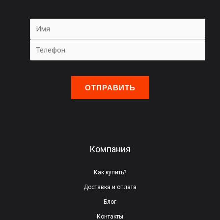
О
с
т
а
в
ь
Компания
т
е
Как купить?
э
Доставка и оплата
т
Блог
о
Контакты