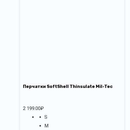
Перчатки SoftShell Thinsulate Mil-Tec
2 199.00
₽
S
M