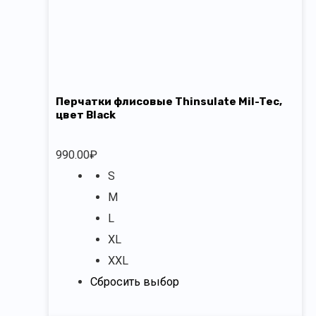
Перчатки флисовые Thinsulate Mil-Tec,
цвет Black
990.00
₽
S
M
L
XL
XXL
Сбросить выбор