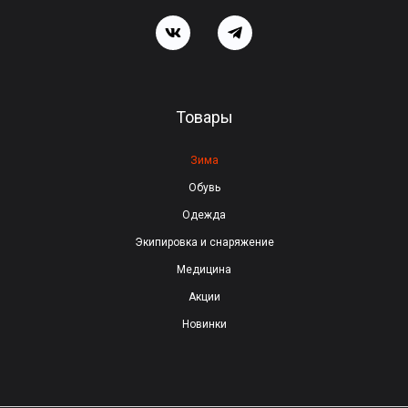
п
о
л
е
Товары
п
у
Зима
с
Обувь
т
Одежда
ы
Экипировка и снаряжение
м
Медицина
.
Акции
Новинки