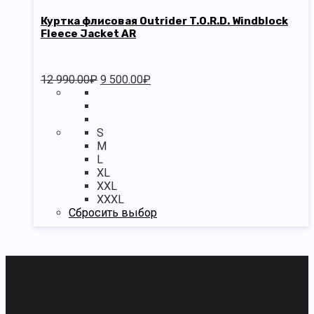
Куртка флисовая Outrider T.O.R.D. Windblock
Fleece Jacket AR
12 990.00
₽
9 500.00
₽
S
M
L
XL
XXL
XXXL
Сбросить выбор