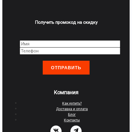
Получить промокод на скидку
Оставьте
это
поле
пустым.
Компания
Как купить?
Доставка и оплата
Блог
Контакты