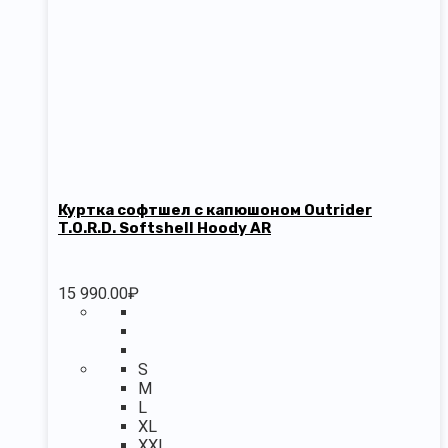
Куртка софтшел c капюшоном Outrider
T.O.R.D. Softshell Hoody AR
15 990.00
₽
S
M
L
XL
XXL