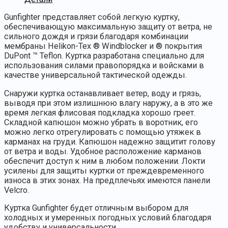
Gunfighter представляет собой легкую куртку,
обеспечивающую максимальную защиту от ветра, не
сильного дождя и грязи благодаря комбинации
мембраны Helikon-Tex ® Windblocker и ® покрытия
DuPont ™ Teflon. Куртка разработана специально для
использования силами правопорядка и войсками в
качестве универсальной тактической одежды.
Снаружи куртка останавливает ветер, воду и грязь,
выводя при этом излишнюю влагу наружу, а в это же
время легкая флисовая подкладка хорошо греет.
Складной капюшон можно убрать в воротник, его
можно легко отрегулировать с помощью утяжек в
карманах на груди. Капюшон надежно защитит голову
от ветра и воды. Удобное расположение карманов
обеспечит доступ к ним в любом положении. Локти
усилены для защиты куртки от преждевременного
износа в этих зонах. На предплечьях имеются панели
Velcro.
Куртка Gunfighter будет отличным выбором для
холодных и умеренных погодных условий благодаря
удобству и универсальности.