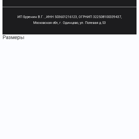
ИП Буренин В.Г. , ИНН 503601216123, ОГРНИП 322508100339437,
Московская обл, г. Одинцово, ул. Полевая д.53
Размеры