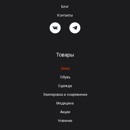
т
Блог
о
Контакты
п
о
л
е
Товары
п
у
Зима
с
Обувь
т
Одежда
ы
Экипировка и снаряжение
м
Медицина
.
Акции
Новинки