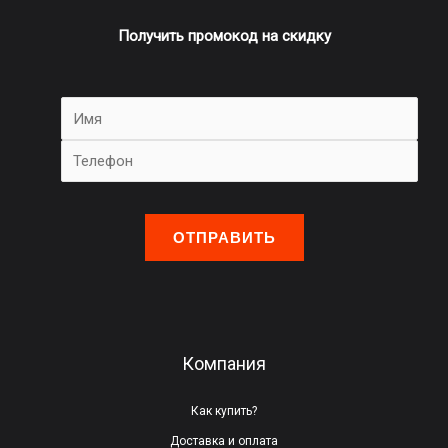
Получить промокод на скидку
О
с
т
а
в
ь
Компания
т
е
Как купить?
э
Доставка и оплата