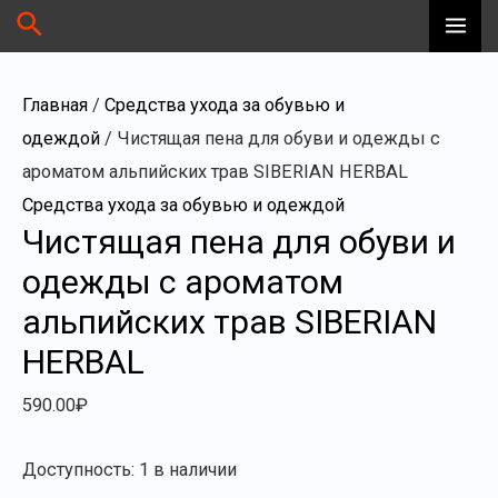
Перейти
Количество
Поиск
MA
к
товара
ME
содержимому
Чистящая
Главная
/
Средства ухода за обувью и
пена
одеждой
/ Чистящая пена для обуви и одежды с
для
ароматом альпийских трав SIBERIAN HERBAL
обуви
Средства ухода за обувью и одеждой
и
Чистящая пена для обуви и
одежды
одежды с ароматом
с
альпийских трав SIBERIAN
ароматом
альпийских
HERBAL
трав
590.00
₽
SIBERIAN
HERBAL
Доступность:
1 в наличии