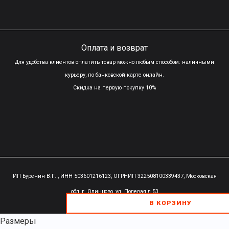
Оплата и возврат
Для удобства клиентов оплатить товар можно любым способом: наличными
курьеру, по банковской карте онлайн.
Скидка на первую покупку 10%
ИП Буренин В.Г. , ИНН 503601216123, ОГРНИП 322508100339437,
Московская
обл, г. Одинцово, ул. Полевая д.53
В КОРЗИНУ
В КОРЗИНУ
В КОРЗИНУ
Размеры