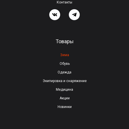
о
Контакты
п
о
л
е
Товары
п
у
Зима
с
Обувь
т
Одежда
ы
Экипировка и снаряжение
м
Медицина
.
Акции
Новинки