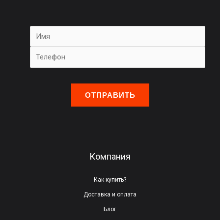
О
с
т
а
в
ь
Компания
т
е
Как купить?
э
Доставка и оплата
т
Блог