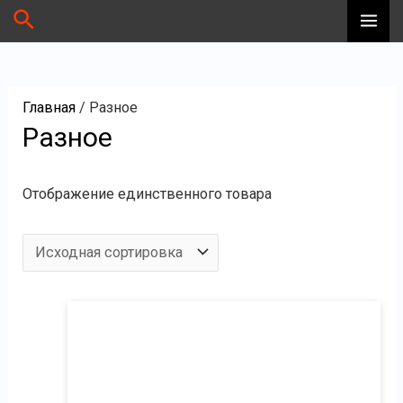
Перейти
П
Поиск
MA
к
о
ME
содержимому
и
с
Главная
/ Разное
к
Разное
Отображение единственного товара